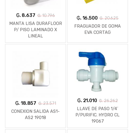
₲. 8.637
₲. 10.796
₲. 16.500
₲. 20.625
MANTA LISA DURAFLOOR
FRAGUADOR DE GOMA
P/ PISO LAMINADO X
EVA CORTAG
LINEAL
₲. 21.010
₲. 26.262
₲. 18.857
₲. 23.571
LLAVE DE PASO 1/4´
CONEXION SALIDA AS1-
P/PURIFIC. HYDRO CL
AS2 19018
19067