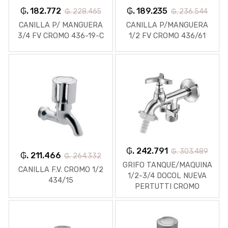
₲. 182.772
₲. 189.235
₲. 228.465
₲. 236.544
CANILLA P/ MANGUERA
CANILLA P/MANGUERA
3/4 FV CROMO 436-19-C
1/2 FV CROMO 436/61
₲. 242.791
₲. 303.489
₲. 211.466
₲. 264.332
GRIFO TANQUE/MAQUINA
CANILLA F.V. CROMO 1/2
1/2-3/4 DOCOL NUEVA
434/15
PERTUTTI CROMO
904106