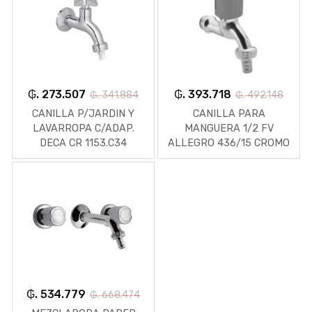
₲. 273.507
₲. 393.718
₲. 341.884
₲. 492.148
CANILLA P/JARDIN Y
CANILLA PARA
LAVARROPA C/ADAP.
MANGUERA 1/2 FV
DECA CR 1153.C34
ALLEGRO 436/15 CROMO
₲. 534.779
₲. 668.474