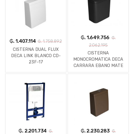
₲. 1.649.756
₲.
₲. 1.407.114
₲. 1.758.892
2.062.195
CISTERNA DUAL FLUX
CISTERNA
DECA LINK BLANCO CD-
MONOCROMATICA DECA
23F-17
CARRARA EBANO MATE
CD.11F.EBFC.94
₲. 2.201.734
₲. 2.230.283
₲.
₲.