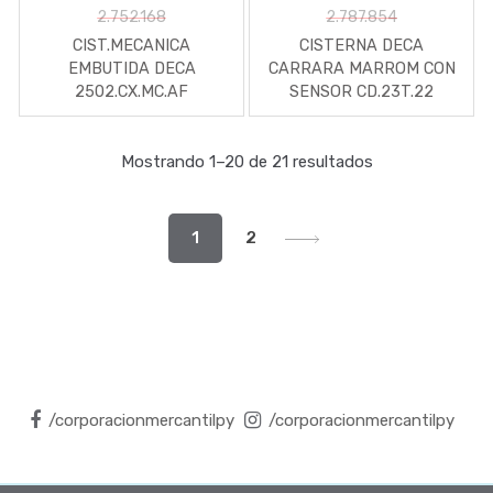
2.752.168
2.787.854
CIST.MECANICA
CISTERNA DECA
EMBUTIDA DECA
CARRARA MARROM CON
2502.CX.MC.AF
SENSOR CD.23T.22
Mostrando 1–20 de 21 resultados
1
2
/corporacionmercantilpy
/corporacionmercantilpy