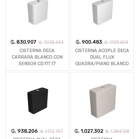
₲. 830.907
₲. 900.483
₲. 1.038.634
₲. 1.125.604
CISTERNA DECA
CISTERNA ACOPLE DECA
CARRARA BLANCO CON
DUAL FLUX
SENSOR CD.11T.17
QUADRA/PIANO BLANCO
CD-21F-17
₲. 938.206
₲. 1.027.302
₲. 1.172.757
₲. 1.284.128