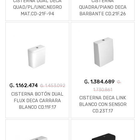
CISTERNA DUAL DECA
CISTERNA
QUAD/PL/UNIC.NEGRO
QUADRA/PIANO DECA
MAT.CD-21F-94
BARBANTE CD.21F.26
₲. 1.384.689
₲.
₲. 1.162.474
₲. 1.453.092
1.730.861
CISTERNA BOTÓN DUAL
CISTERNA DECA LINK
FLUX DECA CARRARA
BLANCO CON SENSOR
BLANCO CD.11F.17
CD.23T.17